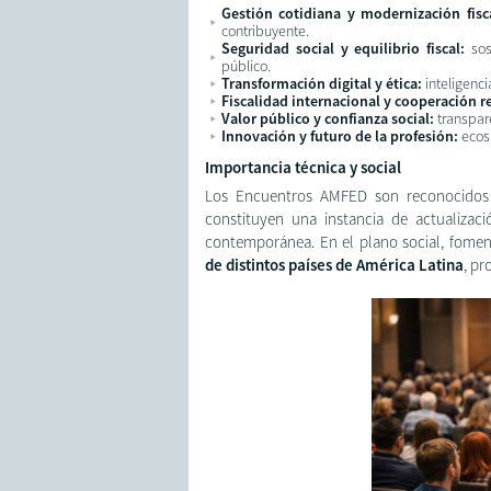
Gestión cotidiana y modernización fisc
contribuyente.
Seguridad social y equilibrio fiscal:
sos
público.
Transformación digital y ética:
inteligenc
Fiscalidad internacional y cooperación r
Valor público y confianza social:
transpare
Innovación y futuro de la profesión:
ecos
Importancia técnica y social
Los Encuentros AMFED son reconocidos p
constituyen una instancia de actualizaci
contemporánea. En el plano social, fomen
de distintos países de América Latina
, pr