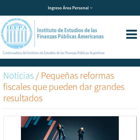
Ingreso Área Personal
Noticias
/
Pequeñas reformas
fiscales que pueden dar grandes
resultados