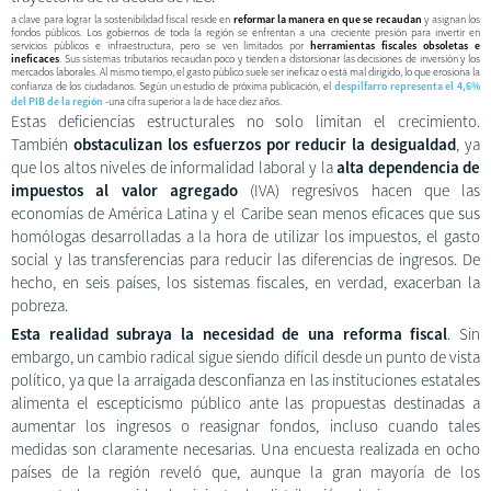
a clave para lograr la sostenibilidad fiscal reside en
reformar la manera en que se recaudan
y asignan los
fondos públicos. Los gobiernos de toda la región se enfrentan a una creciente presión para invertir en
servicios públicos e infraestructura, pero se ven limitados por
herramientas fiscales obsoletas e
ineficaces
. Sus sistemas tributarios recaudan poco y tienden a distorsionar las decisiones de inversión y los
mercados laborales. Al mismo tiempo, el gasto público suele ser ineficaz o está mal dirigido, lo que erosiona la
confianza de los ciudadanos. Según un estudio de próxima publicación, el
despilfarro representa el 4,6%
del PIB de la región
-una cifra superior a la de hace diez años.
Estas deficiencias estructurales no solo limitan el crecimiento.
También
obstaculizan los esfuerzos por reducir la desigualdad
, ya
que los altos niveles de informalidad laboral y la
alta dependencia de
impuestos al valor agregado
(IVA) regresivos hacen que las
economías de América Latina y el Caribe sean menos eficaces que sus
homólogas desarrolladas a la hora de utilizar los impuestos, el gasto
social y las transferencias para reducir las diferencias de ingresos. De
hecho, en seis países, los sistemas fiscales, en verdad, exacerban la
pobreza.
Esta realidad subraya la necesidad de una reforma fiscal
. Sin
embargo, un cambio radical sigue siendo difícil desde un punto de vista
político, ya que la arraigada desconfianza en las instituciones estatales
alimenta el escepticismo público ante las propuestas destinadas a
aumentar los ingresos o reasignar fondos, incluso cuando tales
medidas son claramente necesarias. Una encuesta realizada en ocho
países de la región reveló que, aunque la gran mayoría de los