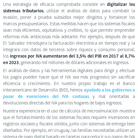
Una estrategia de eficacia comprobada consiste en
digitalizar los
sistemas tributarios
, utilizar el análisis de datos para combatir la
evasión, poner a prueba subsidios mejor dirigidos y fortalecer los
marcos presupuestarios. Estas medidas hacen que los sistemas fiscales
sean más eficientes, equitativos y creíbles, lo que permite emprender
reformas más ambiciosas más adelante. Por ejemplo, después de que
El Salvador introdujera la facturación electrónica en tiempo real y la
integrara con datos de terceros sobre riqueza y consumo personal,
los
ingresos por IVA aumentaron del 3,5% del PIB
en 2017 al 8,7%
en 2023
, generando mil millones de dólares adicionales en ingresos.
El análisis de datos y las herramientas digitales para dirigir y efectuar
los pagos pueden hacer que el IVA sea más progresivo sin sacrificar
eficiencia o crecimiento. En nuestro propio trabajo en el Banco
Interamericano de Desarrollo (BID), hemos
ayudado a los gobiernos a
pasar de exenciones del IVA costosas
y mal orientadas a
devoluciones directas del IVA para los hogares de bajos ingresos.
Nuestra experiencia en el uso de cálculos de microsimulación muestra
que el fortalecimiento de los sistemas fiscales requiere inversiones en
registros sociales y fiscales sólidos, junto con sistemas de entrega bien
diseñados. Por ejemplo, en Uruguay, las familias necesitadas utilizan un
sistema de pago digital basado en tarjetas para reducir sus pagos de IVA