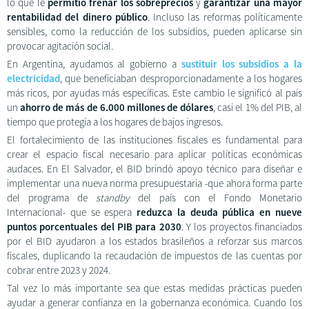
lo que le
permitió frenar los sobreprecios
y
garantizar una mayor
rentabilidad del dinero público
. Incluso las reformas políticamente
sensibles, como la reducción de los subsidios, pueden aplicarse sin
provocar agitación social.
En Argentina, ayudamos al gobierno a
sustituir los subsidios a la
electricidad
, que beneficiaban desproporcionadamente a los hogares
más ricos, por ayudas más específicas. Este cambio le significó al país
un
ahorro de más de 6.000 millones de dólares
, casi el 1% del PIB, al
tiempo que protegía a los hogares de bajos ingresos.
El fortalecimiento de las instituciones fiscales es fundamental para
crear el espacio fiscal necesario para aplicar políticas económicas
audaces. En El Salvador, el BID brindó apoyo técnico para diseñar e
implementar una nueva norma presupuestaria -que ahora forma parte
del programa de
standby
del país con el Fondo Monetario
Internacional- que se espera
reduzca la deuda pública en nueve
puntos porcentuales del PIB para 2030
. Y los proyectos financiados
por el BID ayudaron a los estados brasileños a reforzar sus marcos
fiscales, duplicando la recaudación de impuestos de las cuentas por
cobrar entre 2023 y 2024.
Tal vez lo más importante sea que estas medidas prácticas pueden
ayudar a generar confianza en la gobernanza económica. Cuando los